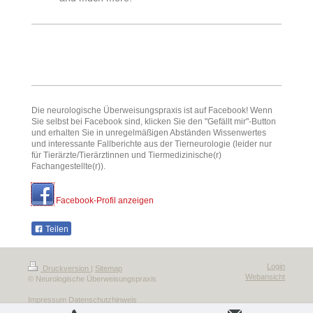
Die neurologische Überweisungspraxis ist auf Facebook! Wenn
Sie selbst bei Facebook sind, klicken Sie den "Gefällt mir"-Button
und erhalten Sie in unregelmäßigen Abständen Wissenwertes
und interessante Fallberichte aus der Tierneurologie (leider nur
für Tierärzte/Tierärztinnen und Tiermedizinische(r)
Fachangestellte(r)).
Facebook-Profil anzeigen
Teilen
Login
Druckversion
|
Sitemap
Webansicht
© Neurologische Überweisungspraxis
Impressum
Datenschutzhinweis